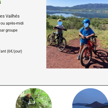
es Vailhés
n ou après-midi
par groupe
fant (6€/jour)