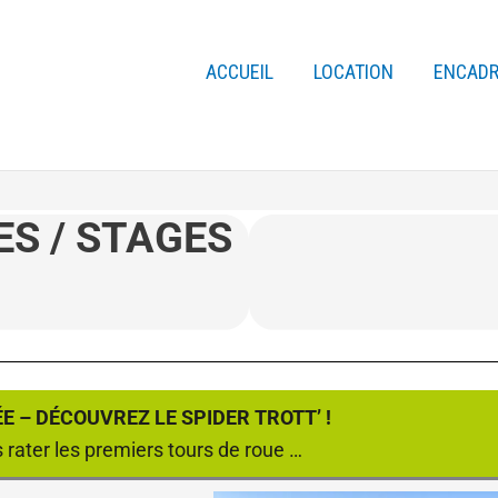
ACCUEIL
LOCATION
ENCAD
S / STAGES
 – DÉCOUVREZ LE SPIDER TROTT’ !
rater les premiers tours de roue …