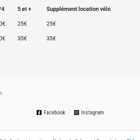
/4
5 et +
Supplément location vélo
0€
25€
25€
0€
35€
35€
m
Facebook
Instagram