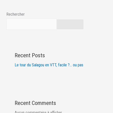
?…
ou
Rechercher
pas
Rechercher
Recent Posts
Le tour du Salagou en VTT, facile ?… ou pas
Recent Comments
Aucun commentaire à afficher.