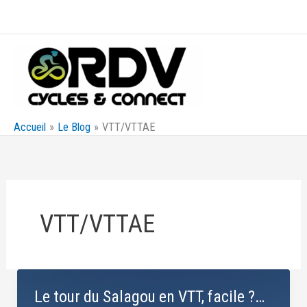
Aller
au
contenu
Accueil
Le Blog
VTT/VTTAE
VTT/VTTAE
Le tour du Salagou en VTT, facile ?…