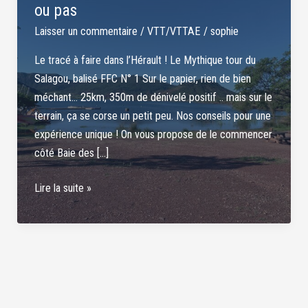
ou pas
Laisser un commentaire
/
VTT/VTTAE
/
sophie
Le tracé à faire dans l’Hérault ! Le Mythique tour du
Salagou, balisé FFC N° 1 Sur le papier, rien de bien
méchant… 25km, 350m de dénivelé positif .. mais sur le
terrain, ça se corse un petit peu. Nos conseils pour une
expérience unique ! On vous propose de le commencer
côté Baie des […]
Le
Lire la suite »
tour
du
Salagou
en
VTT,
facile