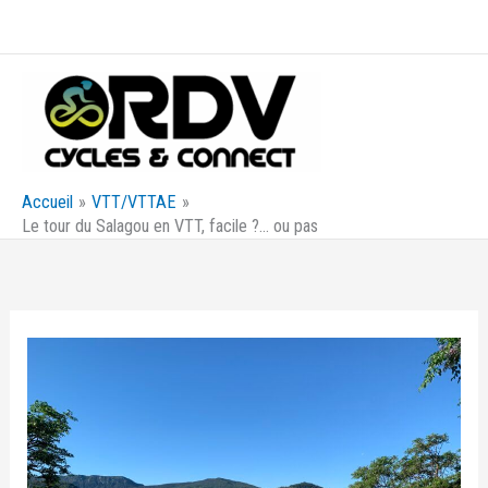
Aller
au
contenu
Accueil
VTT/VTTAE
Le tour du Salagou en VTT, facile ?… ou pas