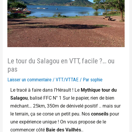
Le tour du Salagou en VTT, facile ?… ou
pas
Laisser un commentaire
/
VTT/VTTAE
/ Par
sophie
Le tracé à faire dans l’Hérault ! Le
Mythique tour du
Salagou
, balisé FFC N° 1 Sur le papier, rien de bien
méchant… 25km, 350m de dénivelé positif .. mais sur
le terrain, ça se corse un petit peu. Nos
conseils
pour
une expérience unique ! On vous propose de le
commencer côté
Baie des Vailhés
..